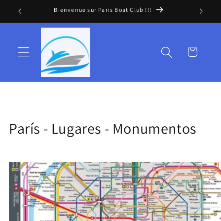
Ignorar y
Bienvenue sur Paris Boat Club !!!
pasar al
contenido
Cesta
París - Lugares - Monumentos