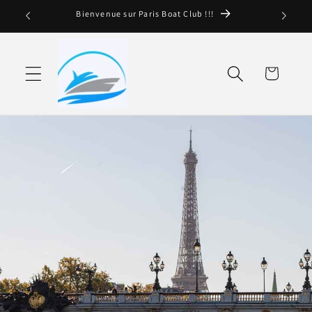
Ignorar y
Bienvenue sur Paris Boat Club !!!
pasar al
contenido
Cesta